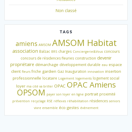
Non classé
TAGS
AMSOM Habitat
amiens
AMSOM
association
Balzac
charges
concours
BRS
Conciergerie&Vous
devenir
concours de résidences fleuries
construction
propriétaire
démarchage
espace
développement durable
eau
client
gardien
insertion
friche
Gaz
Inauguration
fleurs
innovation
professionnelle
locataire
logement social
Logement
logements
OPAC Amiens
OPAC
loyer
ma cité va briller
OPSOM
portrait
proximité
payer son loyer en ligne
résidences
prévention
recyclage
RSE
réflexes
réhabilitation
seniors
éco-gestes
vivre ensemble
évènement