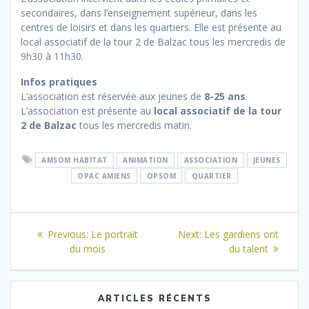
secondaires, dans l’enseignement supérieur, dans les
centres de loisirs et dans les quartiers. Elle est présente au
local associatif de la tour 2 de Balzac tous les mercredis de
9h30 à 11h30.
Infos pratiques
L’association est réservée aux jeunes de
8-25 ans
.
L’association est présente au
local associatif de la tour
2 de Balzac
tous les mercredis matin.
AMSOM HABITAT
ANIMATION
ASSOCIATION
JEUNES
OPAC AMIENS
OPSOM
QUARTIER
Navigation
Previous
Next
Previous:
Le portrait
Next:
Les gardiens ont
de
post:
post:
du mois
du talent
l’article
ARTICLES RÉCENTS