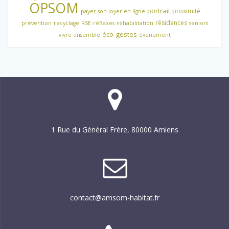
OPSOM
portrait
proximité
payer son loyer en ligne
résidences
prévention
recyclage
RSE
réflexes
réhabilitation
seniors
éco-gestes
vivre ensemble
évènement
1 Rue du Général Frère, 80000 Amiens
contact@amsom-habitat.fr