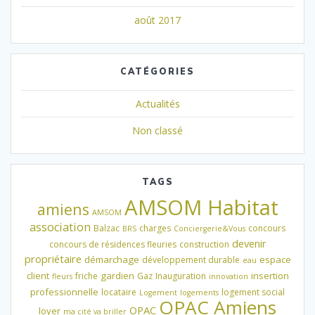
août 2017
CATÉGORIES
Actualités
Non classé
TAGS
AMSOM Habitat
amiens
AMSOM
association
Balzac
charges
concours
BRS
Conciergerie&Vous
devenir
concours de résidences fleuries
construction
propriétaire
démarchage
espace
développement durable
eau
client
gardien
insertion
friche
Gaz
Inauguration
fleurs
innovation
professionnelle
locataire
logement social
Logement
logements
OPAC Amiens
OPAC
loyer
ma cité va briller